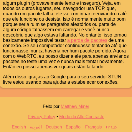
algum plugin (provavelmente lento e inseguro). Veja, em
todos os outros lugares, seu navegador usa TCP, que,
quando um pacote falha, ele vai continuar reenviando-o até
que ele funcione ou desista. Isto é normalmente muito bom
porque seria ruim se parágrafos aleatórios ou parte de
algum código falhassem em carregar e você nunca
descobriu que algo estava faltando. No entanto, isso tornou
basicamente impossível testar
a perda de pacotes
de uma
conexão. Se seu computador continuasse tentando até que
funcionasse, nunca haveria nenhum pacote perdido. Agora
com o WebRTC, eu posso dizer a ele para apenas enviar os
pacotes no teste uma vez e nunca mais tentar novamente.
Então eu posso apenas ver quais estão faltando.
Além disso, graças ao Google para o seu servidor STUN
livre estou usando para ajudar a estabelecer conexões.
Feito por
Matthew Miner
Privacy Policy
•
Modo do Alto Contraste
English
العربية
Deutsch
Español
Français
עברית