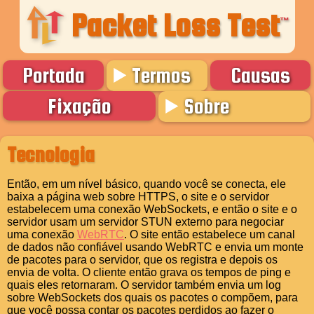
Packet Loss Test
™
Portada
Termos
Causas
Fixação
Sobre
Tecnologia
Então, em um nível básico, quando você se conecta, ele
baixa a página web sobre HTTPS, o site e o servidor
estabelecem uma conexão WebSockets, e então o site e o
servidor usam um servidor STUN externo para negociar
uma conexão
WebRTC
. O site então estabelece um canal
de dados não confiável usando WebRTC e envia um monte
de pacotes para o servidor, que os registra e depois os
envia de volta. O cliente então grava os tempos de ping e
quais eles retornaram. O servidor também envia um log
sobre WebSockets dos quais os pacotes o compõem, para
que você possa contar os pacotes perdidos ao fazer o