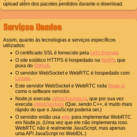
upload além dos pacotes perdidos durante o download.
Serviços Usados
Assim, quanto às tecnologias e serviços específicos
utilizados:
O certificado SSL é fornecido pela
Let's Encrypt
.
O site estático HTTPS é hospedado na
Netlify
, que
puxa do
GitHub
.
O servidor WebSocket e WebRTC é hospedado com
Linode
.
Este servidor WebSocket e WebRTC roda
Node.js
como o software servidor.
Node.js executa
uWebSockets.js
, que por sua vez
executa
uWebSockets
(Que, sendo C++, é muito mais
rápido do que o JavaScript poderia ser.)
O servidor então usa
wrtc
para implementar WebRTC
em Node.js. (Uma vez que ele não implementa isso.
WebRTC não é realmente JavaScript, mas apenas
uma API JavaScript no WebIDL.)