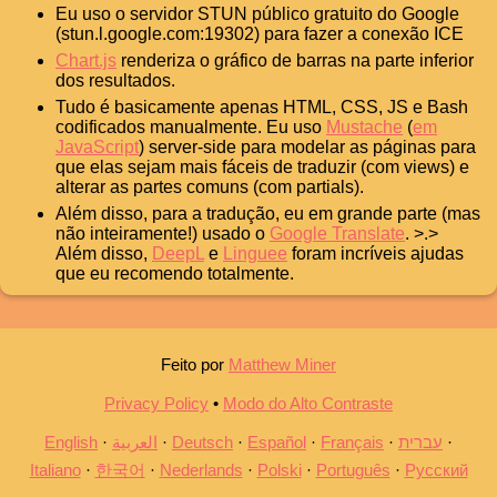
Eu uso o servidor STUN público gratuito do Google
(stun.l.google.com:19302) para fazer a conexão ICE
Chart.js
renderiza o gráfico de barras na parte inferior
dos resultados.
Tudo é basicamente apenas HTML, CSS, JS e Bash
codificados manualmente. Eu uso
Mustache
(
em
JavaScript
) server-side para modelar as páginas para
que elas sejam mais fáceis de traduzir (com views) e
alterar as partes comuns (com partials).
Além disso, para a tradução, eu em grande parte (mas
não inteiramente!) usado o
Google Translate
. >.>
Além disso,
DeepL
e
Linguee
foram incríveis ajudas
que eu recomendo totalmente.
Feito por
Matthew Miner
Privacy Policy
•
Modo do Alto Contraste
English
العربية
Deutsch
Español
Français
עברית
Italiano
한국어
Nederlands
Polski
Português
Русский